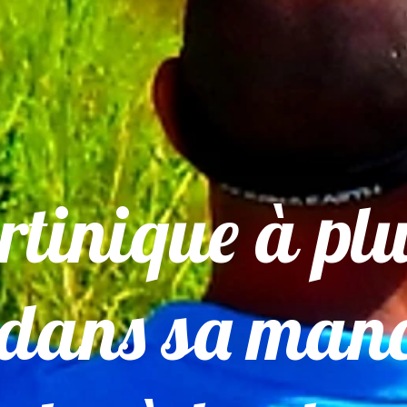
rtinique à plu
 dans sa man