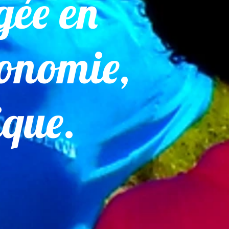
gée en
ronomie,
ique.