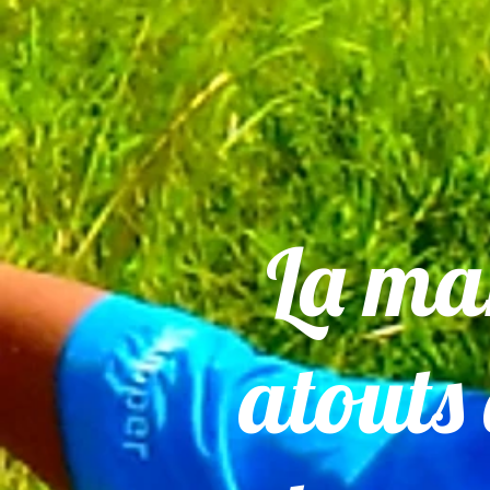
La ma
atouts