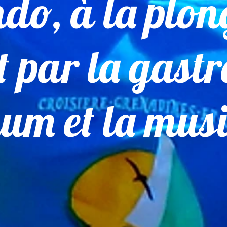
ndo, à la plon
 par la gast
hum et la mus