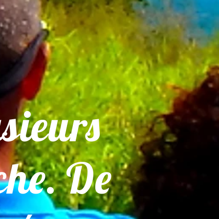
sieurs
che. De