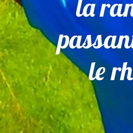
la ra
passant
le r