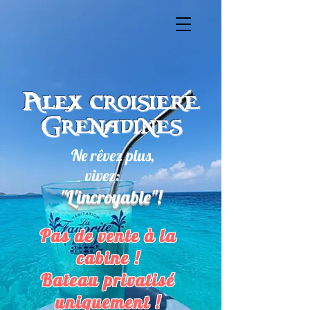
Alex croisiere
Grenadines
Ne rêvez plus,
vivez:
"L'incroyable"!
Pas de vente à la
cabine !
Bateau privatisé
uniquement !